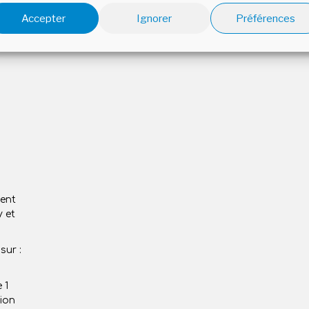
Accepter
Ignorer
Préférences
ient
y et
sur :
 1
tion