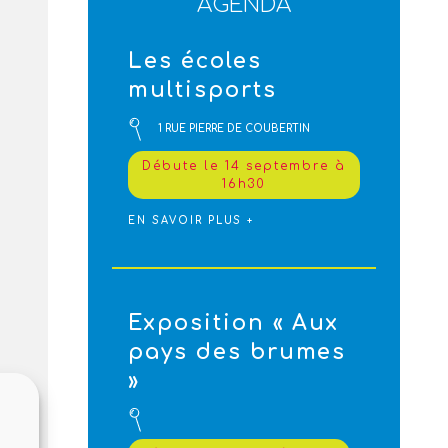
AGENDA
Les écoles
multisports
1 RUE PIERRE DE COUBERTIN
Débute le 14 septembre à
16h30
EN SAVOIR PLUS +
Exposition « Aux
pays des brumes
»