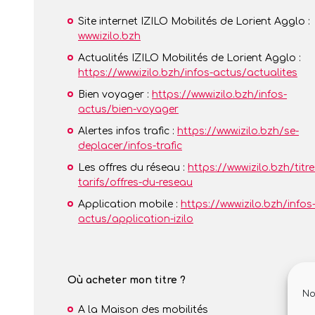
Site internet IZILO Mobilités de Lorient Agglo :
www.izilo.bzh
Actualités IZILO Mobilités de Lorient Agglo :
https://www.izilo.bzh/infos-actus/actualites
Bien voyager :
https://www.izilo.bzh/infos-
actus/bien-voyager
Alertes infos trafic :
https://www.izilo.bzh/se-
deplacer/infos-trafic
Les offres du réseau :
https://www.izilo.bzh/titre
tarifs/offres-du-reseau
Application mobile :
https://www.izilo.bzh/infos
actus/application-izilo
Où acheter mon titre ?
No
A la Maison des mobilités