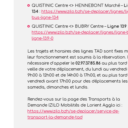
QUISTINIC Centre <> HENNEBONT Marché –
L
134
:
https://www.izilo.bzh/se-deplacer/lignes/l
bus-ligne-134
QUISTINIC Centre <> BUBRY Centre –
Ligne 139 
https://www.izilo.bzh/se-deplacer/lignes/ligne-
ligne-139-0
Les trajets et horaires des lignes TAD sont fixes 
leur fonctionnement est soumis à la réservation. I
nécessaire d’appeler le
02.97.37.85.86
au plus tard
veille de votre déplacement, du lundi au vendredi
9h00 à 12h00 et de 14h00 à 17h00, et au plus tard 
vendredi avant 17h00 pour des déplacements les
samedis, dimanches et lundis.
Rendez-vous sur la page des Transports à la
Demande IZILO Mobilités de Lorient Agglo ici :
https://www.izilo.bzh/se-deplacer/service-de-
transport-la-demande-tad