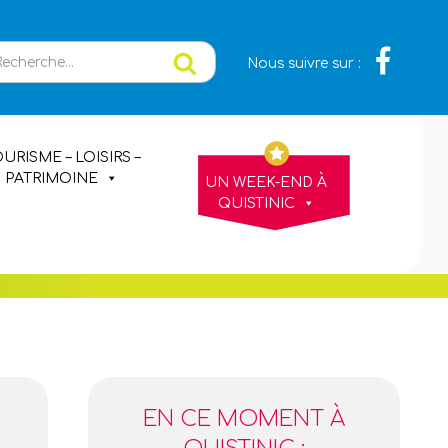
erche
Recherche
Nous suivre sur :
URISME – LOISIRS –
PATRIMOINE
UN WEEK-END À
QUISTINIC
EN CE MOMENT À