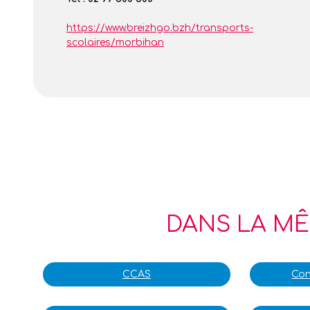
https://www.breizhgo.bzh/transports-
scolaires/morbihan
DANS LA MÊ
CCAS
Con