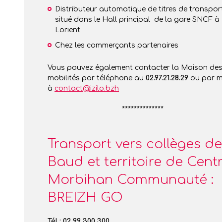
Distributeur automatique de titres de transport
situé dans le Hall principal de la gare SNCF à
Lorient
Chez les commerçants partenaires
Vous pouvez également contacter la Maison de
mobilités par téléphone au
02.97.21.28.29
ou par m
à
contact@izilo.bzh
**************
Transport vers collèges de
Baud et territoire de Cent
Morbihan Communauté :
BREIZH GO
Tél : 02 99 300 300