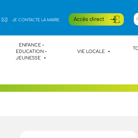
Rech
Accès direct
JE CONTACTE LA MAIRIE
pour
:
NIC
Portail famille
ENFANCE –
TO
EDUCATION –
VIE LOCALE
Etat civil
JEUNESSE
Médiathèque
Village de Poul-Fetan
Hébergements