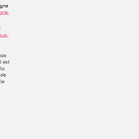
igne
igne-
:
bus-
mais
l est
 la
 de
le