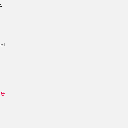
,
s
ail
re