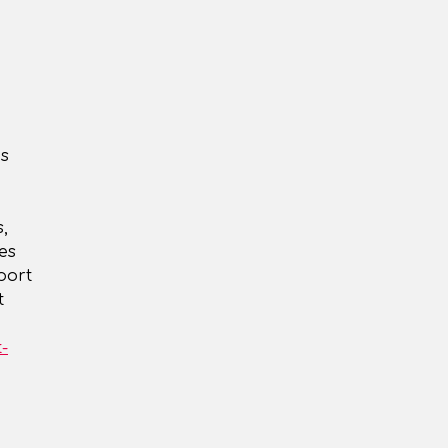
us
,
es
port
t
-