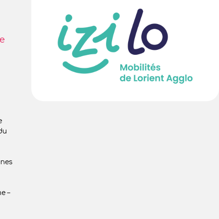
de
e
du
gnes
e –