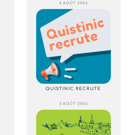
PUBLIÉ
6 AOÛT 2026
LE
QUISTINIC RECRUTE
PUBLIÉ
3 AOÛT 2026
LE