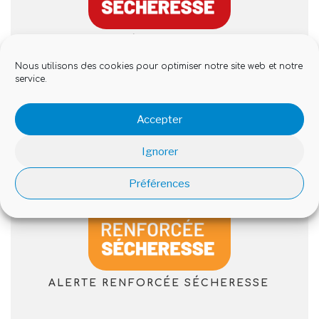
CRISE SÉCHERESSE, LES
INTERDICTIONS EN VIGUEUR
Nous utilisons des cookies pour optimiser notre site web et notre
service.
PUBLIÉ
21 JUILLET 2026
Accepter
LE
Ignorer
Préférences
ALERTE RENFORCÉE SÉCHERESSE