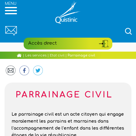
Reche
pour
:
Accès direct
Aller
Accueil
|
Les services
|
Etat civil
|
Parrainage civil
au
Portail famille
contenu
principal
Etat civil
PARRAINAGE CIVIL
Médiathèque
Village de Poul-Fetan
Le parrainage civil est un acte citoyen qui engage
moralement les parrains et marraines dans
Hébergements
l’accompagnement de l’enfant dans les différentes
étapes de la vie républicaine.