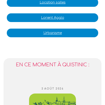
Location salles
Lorient Agglo
Urbanisme
EN CE MOMENT À QUISTINIC :
PUBLIÉ
3 AOÛT 2026
LE