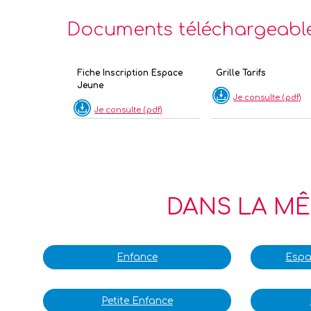
Documents téléchargeabl
Fiche Inscription Espace
Grille Tarifs
Jeune
Je consulte (.pdf)
Je consulte (.pdf)
DANS LA MÊ
Enfance
Espa
Petite Enfance