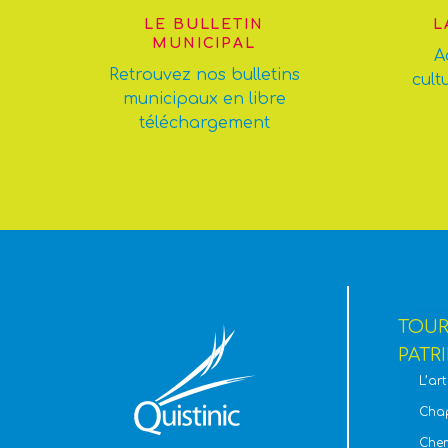
LE BULLETIN
L
MUNICIPAL
A
Retrouvez nos bulletins
cult
municipaux en libre
téléchargement
TOURI
PATR
L’ar
Chap
Chem