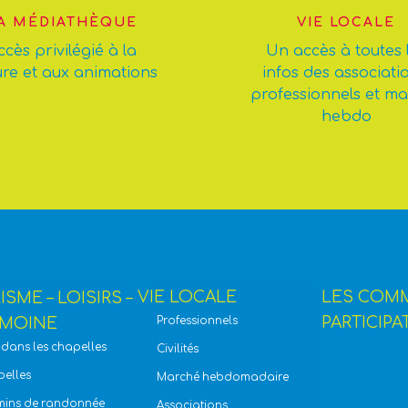
A MÉDIATHÈQUE
VIE LOCALE
ccès privilégié à la
Un accès à toutes 
ure et aux animations
infos des associati
professionnels et m
hebdo
VIE LOCALE
LES COM
SME – LOISIRS –
PARTICIPA
IMOINE
Professionnels
t dans les chapelles
Civilités
elles
Marché hebdomadaire
ins de randonnée
Associations