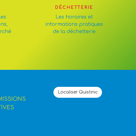
DÉCHETTERIE
les
Les horaires et
ons,
informations pratiques
arché
de la déchetterie
Localiser Quistinic
MISSIONS
TIVES