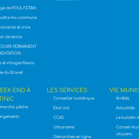
age de POUL FETAN
naître ma commune
calvaires et croix
ain de tennis
COURS PERMANENT
RIENTATION
s et villages fleuris
ée du Blavet
EEK-END À
LES SERVICES
VIE MUNI
TINIC
Conseiller numérique
Arrêtés
 marche, pêche
Etat civil
Actualités
ergements
CCAS
Le bulletin 
Urbanisme
Conseil mun
citoyens
Démarches en ligne