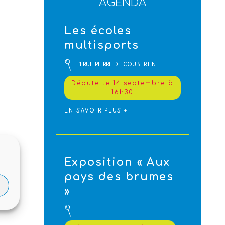
AGENDA
Les écoles
multisports
1 RUE PIERRE DE COUBERTIN
Débute le 14 septembre à
16h30
EN SAVOIR PLUS +
Exposition « Aux
pays des brumes
»