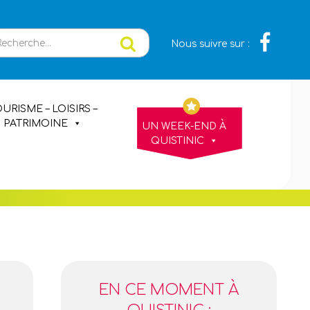
erche
Recherche
Nous suivre sur :
URISME – LOISIRS –
PATRIMOINE
UN WEEK-END À
QUISTINIC
EN CE MOMENT À