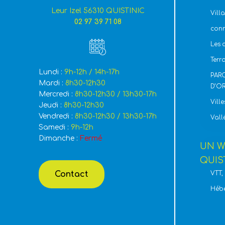
Leur Izel 56310 QUISTINIC
Vill
02 97 39 71 08
con
Les 
Terr
Lundi :
9h-12h / 14h-17h
PAR
Mardi :
8h30-12h30
D’O
Mercredi :
8h30-12h30 / 13h30-17h
Ville
Jeudi :
8h30-12h30
Vendredi :
8h30-12h30 / 13h30-17h
Vall
Samedi :
9h-12h
Dimanche :
Fermé
UN W
QUIS
Contact
VTT,
Héb