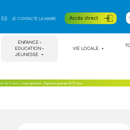
Rech
Accès direct
JE CONTACTE LA MAIRIE
pour
:
NIC
Portail famille
ENFANCE –
TO
EDUCATION –
VIE LOCALE
Etat civil
JEUNESSE
Médiathèque
Village de Poul-Fetan
s 10-17 ans
|
Inscriptions – Espace jeunes 10-17 ans
Hébergements