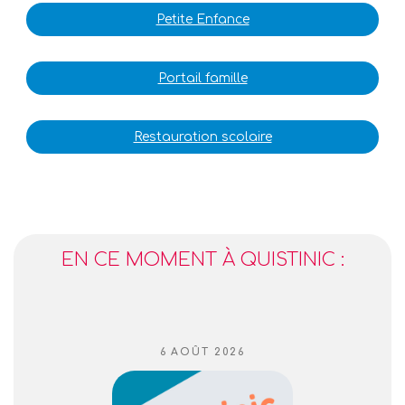
Petite Enfance
Portail famille
Restauration scolaire
EN CE MOMENT À QUISTINIC :
PUBLIÉ
6 AOÛT 2026
LE