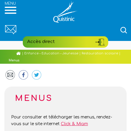
Reche
pour
:
Accès direct
Aller
Accueil
|
Enfance – Education – Jeunesse
|
Restauration scolaire
|
au
Menus
Portail famille
contenu
principal
Etat civil
Médiathèque
MENUS
Village de Poul-Fetan
Pour consulter et télécharger les menus, rendez-
Hébergements
vous sur le site internet
Click & Miam