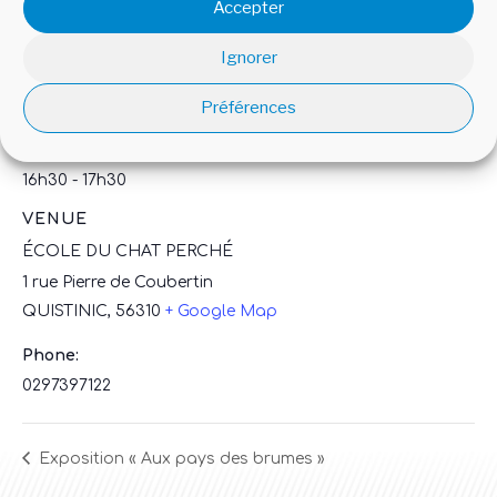
Accepter
DETAILS
ORGANIZER
Ignorer
Date:
Amicale Laïque de
Quistinic
Préférences
14 septembre
Time:
16h30 - 17h30
VENUE
ÉCOLE DU CHAT PERCHÉ
1 rue Pierre de Coubertin
QUISTINIC
,
56310
+ Google Map
Phone:
0297397122
Exposition « Aux pays des brumes »