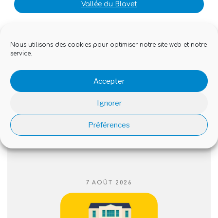
Vallée du Blavet
Village de POUL FETAN
Nous utilisons des cookies pour optimiser notre site web et notre
service.
Villes et villages fleuris
Accepter
Ignorer
Préférences
EN CE MOMENT À QUISTINIC :
PUBLIÉ
7 AOÛT 2026
LE