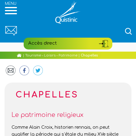
Reche
pour
:
Accès direct
Aller
Accueil
|
Tourisme – Loisirs – Patrimoine
|
Chapelles
au
Portail famille
contenu
principal
Etat civil
CHAPELLES
Médiathèque
Village de Poul-Fetan
Le patrimoine religieux
Comme Alain Croix, historien rennais, on peut
Hébergements
qualifier la période qui s’étale du milieu XVe siècle