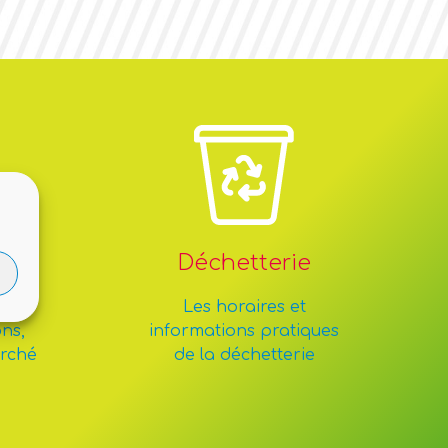
Déchetterie
les
Les horaires et
ons,
informations pratiques
arché
de la déchetterie