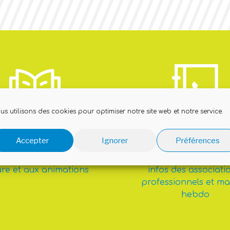
us utilisons des cookies pour optimiser notre site web et notre service.
a médiathèque
Vie locale
Accepter
Ignorer
Préférences
ccès privilégié à la
Un accès à toutes 
ure et aux animations
infos des associati
professionnels et m
hebdo