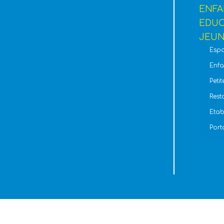
ENFA
EDUC
JEUN
Espa
Enf
Peti
Rest
Etab
Porta