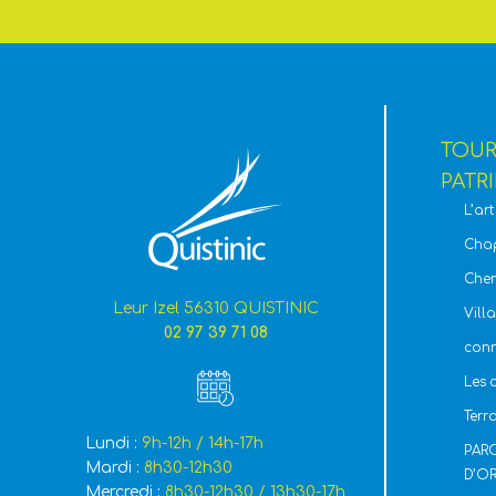
TOURI
PATR
L’ar
Chap
Chem
Leur Izel 56310 QUISTINIC
Vill
02 97 39 71 08
con
Les 
Terr
Lundi :
9h-12h / 14h-17h
PAR
Mardi :
8h30-12h30
D’O
Mercredi :
8h30-12h30 / 13h30-17h