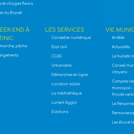
s et villages fleuris
ée du Blavet
EEK-END À
LES SERVICES
VIE MUNI
TINIC
Conseiller numérique
Arrêtés
 marche, pêche
Etat civil
Actualités
ergements
CCAS
Le bulletin 
Urbanisme
Conseil mun
citoyens
Démarches en ligne
Comptes ren
Location salles
municipal – 
La médiathèque
Procès ver
Lorient Agglo
Le Personne
Elections
Permanence
Les élus et 