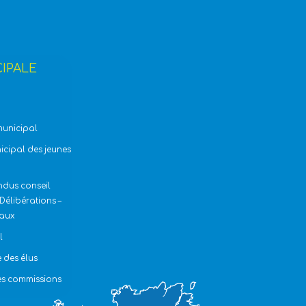
CIPALE
municipal
icipal des jeunes
dus conseil
Délibérations –
baux
l
 des élus
les commissions