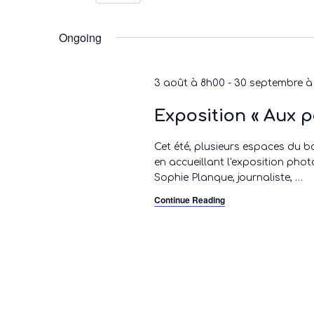
S
e
Ongoing
l
e
c
3 août à 8h00
-
30 septembre à
t
Exposition « Aux 
d
a
Cet été, plusieurs espaces du bo
t
en accueillant l'exposition pho
e
Sophie Planque, journaliste,
…
.
Continue Reading