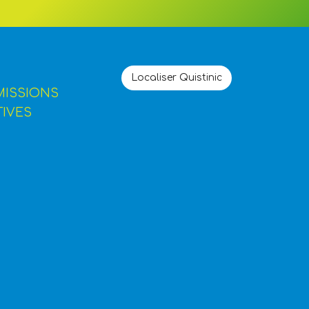
Localiser Quistinic
MISSIONS
TIVES