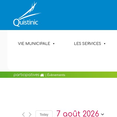
MAIRIE DE QUISTI
Aller
au
VIE MUNICIPALE
LES SERVICES
contenu
principal
Les commissions
participatives
Accueil
|
Évènements
7 août 2026
Today