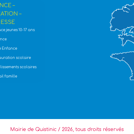
NCE –
ATION –
ESSE
ce jeunes 10-17 ans
ance
te Enfance
auration scolaire
lissements scolaires
il famille
Mairie de Quistinic / 2026, tous droits réservés