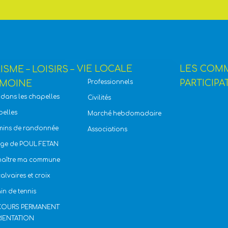
VIE LOCALE
LES COM
SME – LOISIRS –
PARTICIPA
IMOINE
Professionnels
t dans les chapelles
Civilités
elles
Marché hebdomadaire
ins de randonnée
Associations
age de POUL FETAN
naître ma commune
calvaires et croix
ain de tennis
COURS PERMANENT
RIENTATION