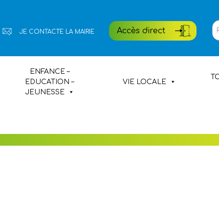
Rech
Accès direct
JE CONTACTE LA MAIRIE
pour
:
NIC
Portail famille
ENFANCE –
TO
EDUCATION –
VIE LOCALE
Etat civil
JEUNESSE
Médiathèque
Village de Poul-Fetan
Hébergements