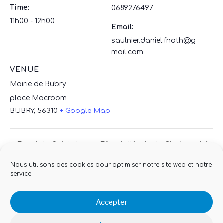
Time:
0689276497
11h00 - 12h00
Email:
saulnier.daniel.fnath@g
mail.com
VENUE
Mairie de Bubry
place Macroom
BUBRY
,
56310
+ Google Map
Feu de la Saint-Jean
Fête de l’école du Chat perché
Nous utilisons des cookies pour optimiser notre site web et notre
service.
Accepter